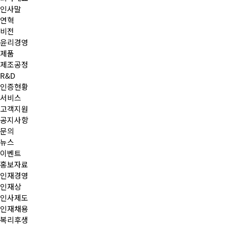
인사말
연혁
비전
윤리경영
제품
제조공정
R&D
인증현황
서비스
고객지원
공지사항
문의
뉴스
이벤트
홍보자료
인재경영
인재상
인사제도
인재채용
복리후생