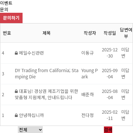
이벤트
문의
문의하기
답변여
번호
제목
작성자
작성일
부
2025-12
미답
4
메일수신관련
이동규
-30
변
DY Trading from California; Sta
Young P
2025-09
미답
3
mping Die
ark
-04
변
대표님! 경상권 제조기업을 위한
2025-08
미답
2
배준하
맞춤형 지원체계, 안내드립니다
-04
변
2025-02
미답
1
안녕하십니까
전다정
-11
변
검색